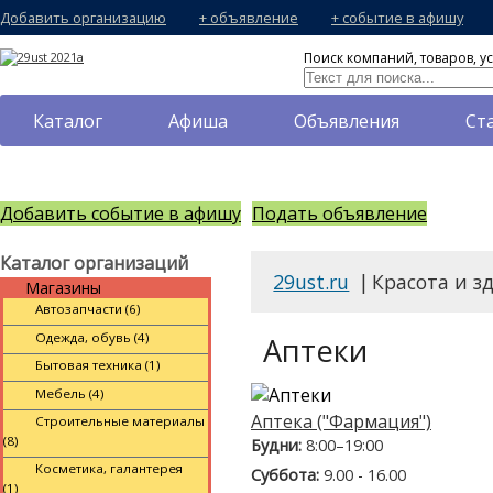
Добавить организацию
+ объявление
+ событие в афишу
Поиск компаний, товаров, ус
Каталог
Афиша
Объявления
Ст
Добавить событие в афишу
Подать объявление
Каталог организаций
29ust.ru
|
Красота и з
Магазины
Автозапчасти (6)
Одежда, обувь (4)
Аптеки
Бытовая техника (1)
Мебель (4)
Аптека ("Фармация")
Строительные материалы
(8)
Будни:
8:00–19:00
Косметика, галантерея
Суббота:
9.00 - 16.00
(1)