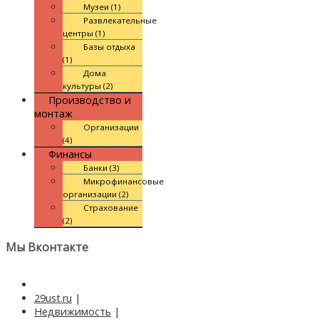
Музеи (1)
Развлекательные
центры (1)
Базы отдыха
(1)
Дома
культуры (2)
Производство и
монтаж
Организации
(4)
Финансы
Банки (3)
Микрофинансовые
организации (2)
Страхование
(2)
Мы Вконтакте
29ust.ru
|
Недвижимость
|