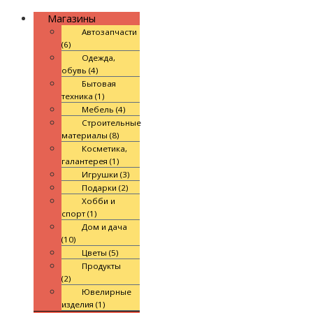
Магазины
Автозапчасти
(6)
Одежда,
обувь (4)
Бытовая
техника (1)
Мебель (4)
Строительные
материалы (8)
Косметика,
галантерея (1)
Игрушки (3)
Подарки (2)
Хобби и
спорт (1)
Дом и дача
(10)
Цветы (5)
Продукты
(2)
Ювелирные
изделия (1)