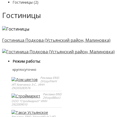
Гостиницы (2)
Гостиницы
Гостиница Подкова (Устьянский район, Малиновка)
Режим работы:
круглосуточно
Реклама ERID
2VtzqxfHerV
ИП Хомченко Э.С.. ИНН
292203283576
Реклама ERID
2VtzqxBBscU
ООО "Строймаркет" ИНН
2922009010
Реклама. ERID 2VtzqxM5uh2 ИП