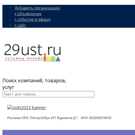
Добавить организацию
+ объявление
+ событие в афишу
+ сайт
Поиск компаний, товаров,
услуг
Реклама ERID
ИП Журавлев Д.Г. ИНН
2Vtzqv2eEye
292202679470