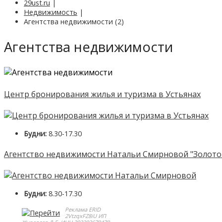
29ust.ru
|
Недвижимость
|
Агентства недвижимости (2)
Агентства недвижимости
Центр бронирования жилья и туризма в Устьянах
Будни:
8.30-17.30
Агентство недвижимости Натальи Смирновой "Золото
Будни:
8.30-17.30
Реклама ERID
2VtzqxFZ8iU ИП