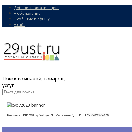
Добавить организацию
+ объявление
+ событие в афишу
+ сайт
Поиск компаний, товаров,
услуг
Реклама ERID
ИП Журавлев Д.Г. ИНН
2Vtzqv2eEye
292202679470