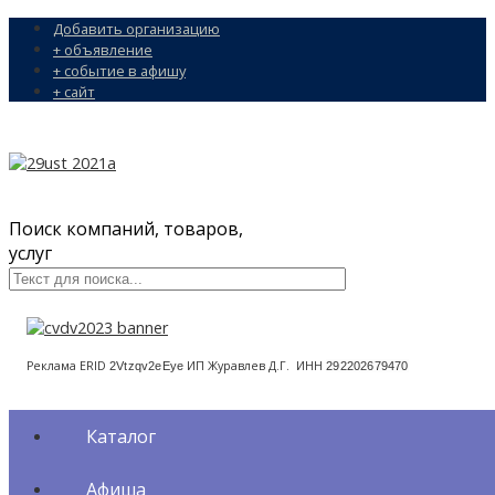
Добавить организацию
+ объявление
+ событие в афишу
+ сайт
Поиск компаний, товаров,
услуг
Реклама ERID
ИП Журавлев Д.Г. ИНН
2Vtzqv2eEye
292202679470
Каталог
Афиша