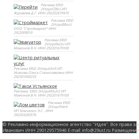
Реклама ERID
2VtzqxFZ8iU ИП
Журавлев Д.Г. ИНН 292202679470
Реклама ERID
2VtzqxBBscU
ООО "Строймаркет" ИНН
2922009010
Реклама ERID
2VtzqvNvrzU ИП
Мамонов В.Н. ИНН 292201679100
Реклама ERID 2VtzqubSnfi ИП
Исакова Ольга Станиславовна ИНН
292301000233
Реклама. ERID 2VtzqxM5uh2 ИП
Мамонов В.Н. ИНН 292201679100
Реклама ERID
2VtzqxfHerV
ИП Хомченко Э.С.. ИНН
292203283576
© Рекламно-информационное агентство "Идея". Все права за
Иванович ИНН 290129575946 E-mail: info@29ust.ru Размещение