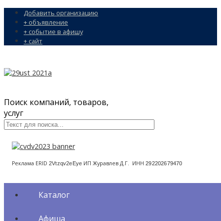
Добавить организацию
+ объявление
+ событие в афишу
+ сайт
Поиск компаний, товаров,
услуг
Реклама ERID
ИП Журавлев Д.Г. ИНН
2Vtzqv2eEye
292202679470
Каталог
Афиша