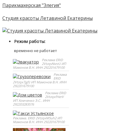
Парикмахерская "Элегия"
Студия красоты Летавиной Екатерины
Режим работы:
временно не работает
Реклама ERID
2VtzqvNvrzU ИП
Мамонов В.Н. ИНН 292201679100
Реклама
ERID
2Vtzqx7jgfz ИП Мамонов В.Н. ИНН
292201679100
Реклама ERID
2VtzqxfHerV
ИП Хомченко Э.С.. ИНН
292203283576
Реклама. ERID 2VtzqxM5uh2 ИП
Мамонов В.Н. ИНН 292201679100