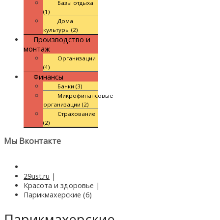
Базы отдыха
(1)
Дома
культуры (2)
Производство и
монтаж
Организации
(4)
Финансы
Банки (3)
Микрофинансовые
организации (2)
Страхование
(2)
Мы Вконтакте
29ust.ru
|
Красота и здоровье
|
Парикмахерские (6)
Парикмахерские