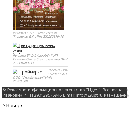
Реклама ERID 2VtzqxFZ8iU ИП
Журавлев Д.Г. ИНН 292202679470
Реклама ERID 2VtzqubSnfi ИП
Исакова Ольга Станиславовна ИНН
292301000233
Реклама ERID
2VtzqxBBscU
ООО "Строймаркет" ИНН
2922009010
© Рекламно-информационное агентство "Идея". Все права за
Иванович ИНН 290129575946 E-mail: info@29ust.ru Размещение
^ Наверх