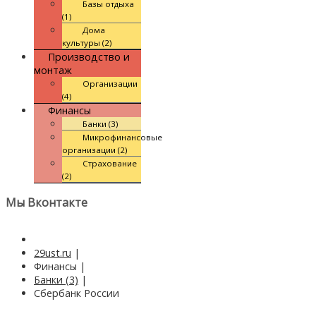
Базы отдыха
(1)
Дома
культуры (2)
Производство и
монтаж
Организации
(4)
Финансы
Банки (3)
Микрофинансовые
организации (2)
Страхование
(2)
Мы Вконтакте
29ust.ru
|
Финансы
|
Банки (3)
|
Сбербанк России