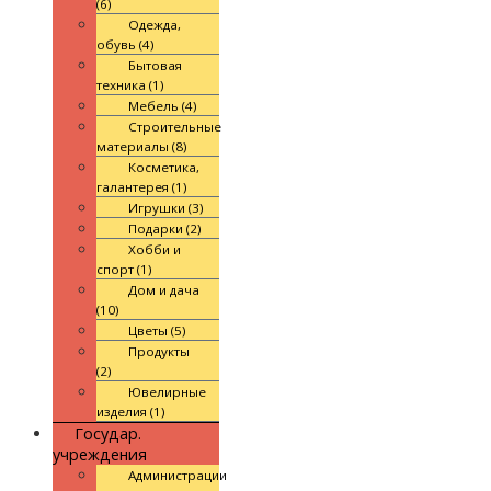
(6)
Одежда,
обувь (4)
Бытовая
техника (1)
Мебель (4)
Строительные
материалы (8)
Косметика,
галантерея (1)
Игрушки (3)
Подарки (2)
Хобби и
спорт (1)
Дом и дача
(10)
Цветы (5)
Продукты
(2)
Ювелирные
изделия (1)
Государ.
учреждения
Администрации