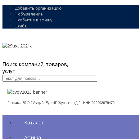
Добавить организацию
+ объявление
+ событие в афишу
+ сайт
Поиск компаний, товаров,
услуг
Реклама ERID
ИП Журавлев Д.Г. ИНН
2Vtzqv2eEye
292202679470
Каталог
Афиша