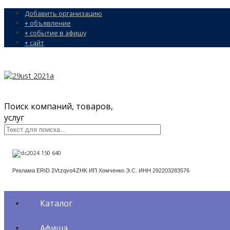
Добавить организацию
+ объявление
+ событие в афишу
+ сайт
Поиск компаний, товаров,
услуг
Реклама ERID
2Vtzqvo4ZHK
ИП Хомченко Э.С. ИНН 292203283576
Каталог
Афиша