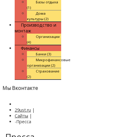
Базы отдыха
(1)
Дома
культуры (2)
Производство и
монтаж
Организации
(4)
Финансы
Банки (3)
Микрофинансовые
организации (2)
Страхование
(2)
Мы Вконтакте
29ust.ru
|
Сайты
|
-Пресса
-Пресса