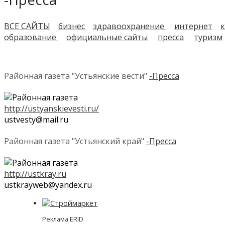
ВСЕ САЙТЫ
бизнес
здравоохранение
интернет
к
образование
официальные сайты
пресса
туризм
Районная газета "Устьянские вести"
-Пресса
http://ustyanskievesti.ru/
ustvesty@mail.ru
Районная газета "Устьянский край"
-Пресса
http://ustkray.ru
ustkrayweb@yandex.ru
Реклама ERID