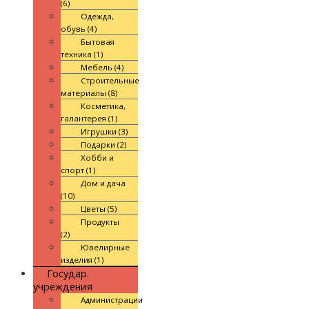
(6)
Одежда,
обувь (4)
Бытовая
техника (1)
Мебель (4)
Строительные
материалы (8)
Косметика,
галантерея (1)
Игрушки (3)
Подарки (2)
Хобби и
спорт (1)
Дом и дача
(10)
Цветы (5)
Продукты
(2)
Ювелирные
изделия (1)
Государ.
учреждения
Администрации